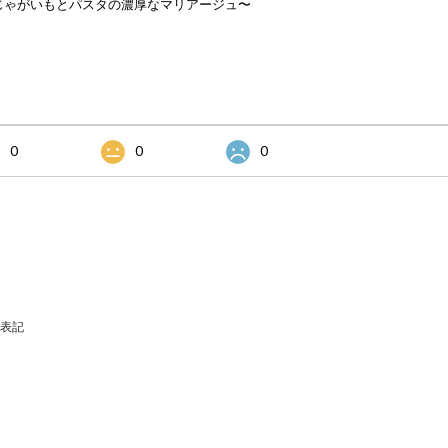
じゃがいもとパスタの濃厚なマリアージュ〜
0
0
0
表記