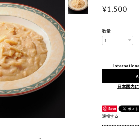
¥1,500
数量
Internationa
A
日本国内に
Save
通報する